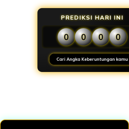
PREDIKSI HARI INI
0
0
0
0
Cari Angka Keberuntungan kamu
Loading...