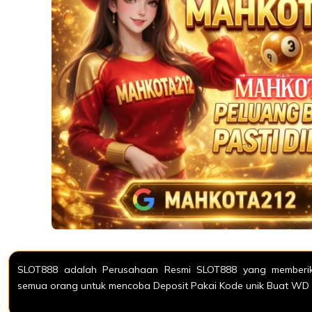
SLOT888 adalah Perusahaan Resmi SLOT888 yang memberi
semua orang untuk mencoba Deposit Pakai Kode unik Buat WD 