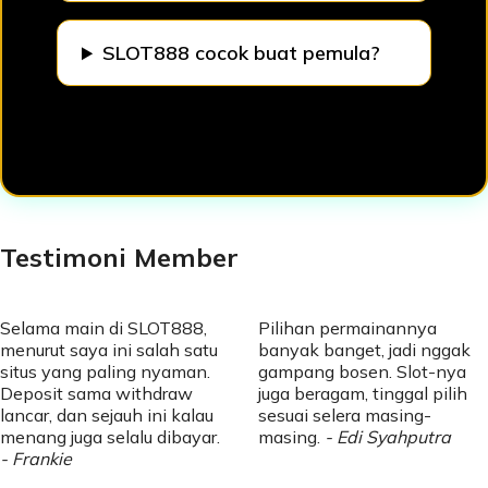
SLOT888 cocok buat pemula?
Testimoni Member
Selama main di SLOT888,
Pilihan permainannya
menurut saya ini salah satu
banyak banget, jadi nggak
situs yang paling nyaman.
gampang bosen. Slot-nya
Deposit sama withdraw
juga beragam, tinggal pilih
lancar, dan sejauh ini kalau
sesuai selera masing-
menang juga selalu dibayar.
masing.
- Edi Syahputra
- Frankie