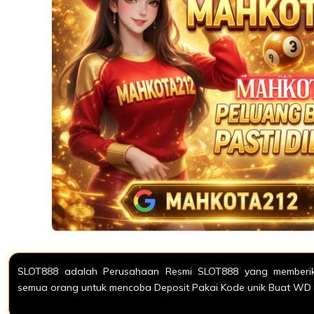
SLOT888 adalah Perusahaan Resmi SLOT888 yang memberi
semua orang untuk mencoba Deposit Pakai Kode unik Buat WD 