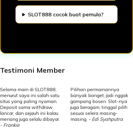
SLOT888 cocok buat pemula?
Testimoni Member
Selama main di SLOT888,
Pilihan permainannya
menurut saya ini salah satu
banyak banget, jadi nggak
situs yang paling nyaman.
gampang bosen. Slot-nya
Deposit sama withdraw
juga beragam, tinggal pilih
lancar, dan sejauh ini kalau
sesuai selera masing-
menang juga selalu dibayar.
masing.
- Edi Syahputra
- Frankie