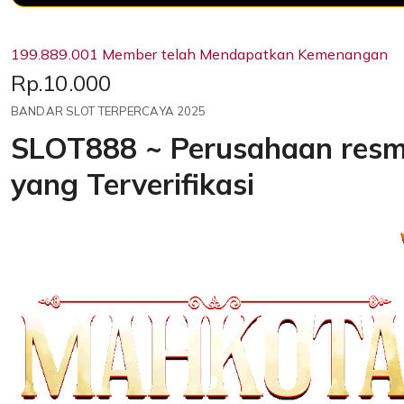
199.889.001 Member telah Mendapatkan Kemenangan
Min
Rp.10.000
depo:
BANDAR SLOT TERPERCAYA 2025
SLOT888 ~ Perusahaan res
yang Terverifikasi